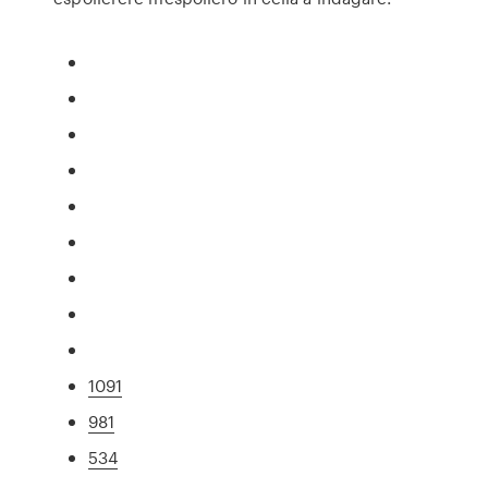
1091
981
534