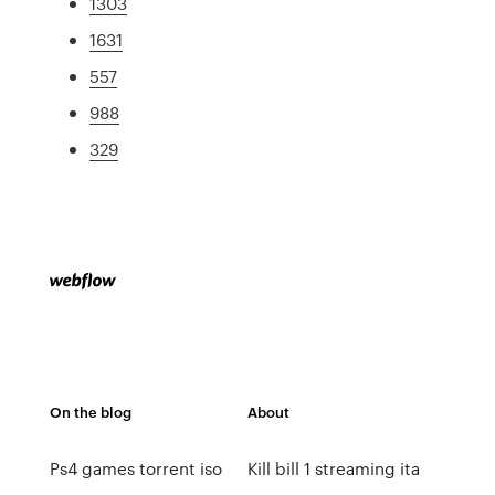
1303
1631
557
988
329
On the blog
About
Ps4 games torrent iso
Kill bill 1 streaming ita