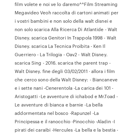
film volete e noi ve lo daremo^^Film Streaming
Megavideo Veoh raccolta di cartoni animati per
i vostri bambini e non solo della walt disnei e
non solo scarica Alla Ricerca Di Atlantide - Walt
Disney. scarica Genitori In Trappola 1998 - Walt
Disney. scarica La Tecnica Proibita - Ken Il
Guerriero - La Trilogia - Oav2 - Walt Disney.
scarica Sing - 2016. scarica the parent trap -
Walt Disney. fine degli 03/02/2011 · allora i film
che cerco sono della Walt Disney: - Biancaneve
e i sette nani -Cenerentola -La carica dei 101 -
Aristogatti -Le avventure di ichabod e Mr.Toad -
Le avventure di bianca e barnie -La bella
addormentata nel bosco -Rapunzel -La
Principessa e il ranocchio -Pinocchio -Aladin -I
pirati dei caraibi -Hercules -La bella e la bestia -